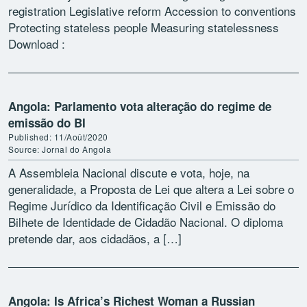
registration Legislative reform Accession to conventions
Protecting stateless people Measuring statelessness
Download :
https://data2.unhcr.org/en/documents/details/82610
Angola: Parlamento vota alteração do regime de
emissão do BI
Published: 11/Août/2020
Source: Jornal do Angola
A Assembleia Nacional discute e vota, hoje, na
generalidade, a Proposta de Lei que altera a Lei sobre o
Regime Jurídico da Identificação Civil e Emissão do
Bilhete de Identidade de Cidadão Nacional. O diploma
pretende dar, aos cidadãos, a […]
Angola: Is Africa’s Richest Woman a Russian