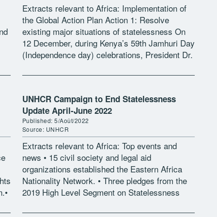
Extracts relevant to Africa: Implementation of
the Global Action Plan Action 1: Resolve
and
existing major situations of statelessness On
12 December, during Kenya’s 59th Jamhuri Day
(Independence day) celebrations, President Dr.
William Ruto announced that the Government
will “initiate modalities […]
UNHCR Campaign to End Statelessness
Update April-June 2022
Published: 5/Août/2022
Source: UNHCR
Extracts relevant to Africa: Top events and
ce
news • 15 civil society and legal aid
organizations established the Eastern Africa
hts
Nationality Network. • Three pledges from the
n.•
2019 High Level Segment on Statelessness
were fully or partially implemented in Georgia,
[…]