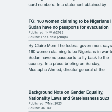
card numbers. In a statement obtained by
Radio Tamazuj, the party said that the […]
FG: 160 women claiming to be Nigerians i
Sudan have no passports for evacuation
Published: 14/Mai/2023
Source: The Cable (Abuja)
By Claire Mom The federal government says
160 women claiming to be Nigerians in war-t
Sudan have no passports to fly back to the
country. In a press briefing on Sunday,
Mustapha Ahmed, director general of the
National Emergency Management […]
Background Note on Gender Equality,
Nationality Laws and Statelessness 2023
Published: 7/Mar/2023
Source: UNHCR