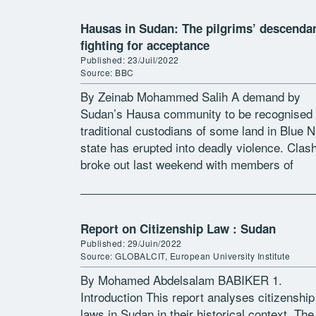
Hausas in Sudan: The pilgrims’ descenda
fighting for acceptance
Published: 23/Juil/2022
Source: BBC
By Zeinab Mohammed Salih A demand by
Sudan’s Hausa community to be recognised
traditional custodians of some land in Blue N
state has erupted into deadly violence. Clas
broke out last weekend with members of
another ethnic group that […]
Report on Citizenship Law : Sudan
Published: 29/Juin/2022
Source: GLOBALCIT, European University Institute
By Mohamed Abdelsalam BABIKER 1.
Introduction This report analyses citizenship
laws in Sudan in their historical context. The