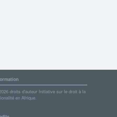
formation
026 droits d'auteur Initiative sur le droit à la
ionalité en Afrique.
edits