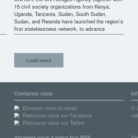
15 civil society organizations from Kenya,
Uganda, Tanzania, Sudan, South Sudan,
Sudan, and Rwanda have launched the region’s
first statelessness network, to advance
ongoing efforts in eradicating statelessness in
the region. Comprising human […]
Load more
Contactez nous
In
Envoyez-nous un email
© 2
Retrouvez-nous sur Facebook
nat
Retrouvez-nous sur Twitter
Abonnez-vous à notre flux RSS
Cr