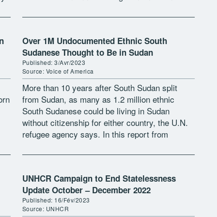
gender equality in provisions […]
n
Over 1M Undocumented Ethnic South
Sudanese Thought to Be in Sudan
Published: 3/Avr/2023
Source: Voice of America
More than 10 years after South Sudan split
orn
from Sudan, as many as 1.2 million ethnic
South Sudanese could be living in Sudan
without citizenship for either country, the U.N.
refugee agency says. In this report from
Sudan’s capital, Khartoum, […]
UNHCR Campaign to End Statelessness
Update October – December 2022
Published: 16/Fév/2023
Source: UNHCR