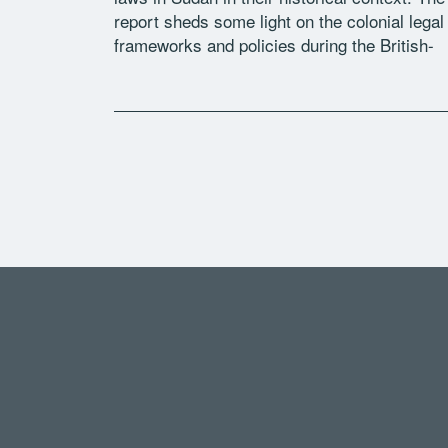
report sheds some light on the colonial legal
frameworks and policies during the British-
Egyptian condominium (1899–1956) but
focuses primarily on the constitutional […]