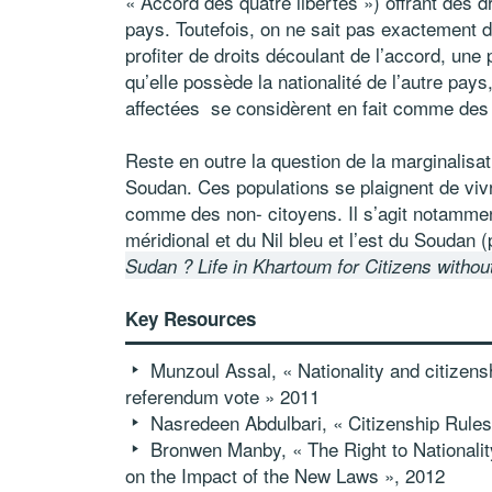
« Accord des quatre libertés ») offrant des 
pays. Toutefois, on ne sait pas exactement 
profiter de droits découlant de l’accord, un
qu’elle possède la nationalité de l’autre pa
affectées se considèrent en fait comme des r
Reste en outre la question de la marginalisat
Soudan. Ces populations se plaignent de vi
comme des non- citoyens. Il s’agit notammen
méridional et du Nil bleu et l’est du Soudan (
Sudan ? Life in Khartoum for Citizens withou
Key Resources
Munzoul Assal, « Nationality and citizen
referendum vote » 2011
Nasredeen Abdulbari, « Citizenship Rule
Bronwen Manby, « The Right to National
on the Impact of the New Laws », 2012