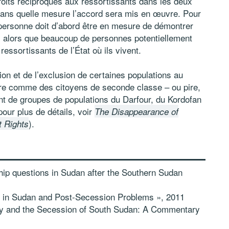
droits réciproques aux ressortissants dans les deux
dans quelle mesure l’accord sera mis en œuvre. Pour
e personne doit d’abord être en mesure de démontrer
ys, alors que beaucoup de personnes potentiellement
essortissants de l’État où ils vivent.
ion et de l’exclusion de certaines populations au
vre comme des citoyens de seconde classe – ou pire,
t de groupes de populations du Darfour, du Kordofan
pour plus de détails, voir
The Disappearance of
).
t Rights
ship questions in Sudan after the Southern Sudan
s in Sudan and Post-Secession Problems », 2011
ity and the Secession of South Sudan: A Commentary