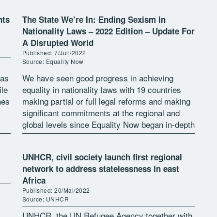
nts
The State We’re In: Ending Sexism In
Nationality Laws – 2022 Edition – Update For
A Disrupted World
Published: 7/Juil/2022
Source: Equality Now
 as
We have seen good progress in achieving
ile
equality in nationality laws with 19 countries
hes
making partial or full legal reforms and making
significant commitments at the regional and
global levels since Equality Now began in-depth
work advocating for the reform […]
UNHCR, civil society launch first regional
network to address statelessness in east
Africa
Published: 20/Mai/2022
Source: UNHCR
UNHCR, the UN Refugee Agency together with