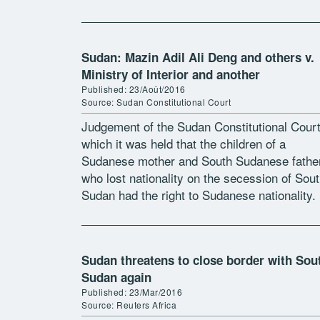
mais il est clair que des dizaines […]
Sudan: Mazin Adil Ali Deng and others v.
Ministry of Interior and another
Published: 23/Août/2016
Source: Sudan Constitutional Court
Judgement of the Sudan Constitutional Court
which it was held that the children of a
Sudanese mother and South Sudanese fathe
who lost nationality on the secession of Sou
Sudan had the right to Sudanese nationality.
The Court judgement […]
Sudan threatens to close border with Sou
Sudan again
Published: 23/Mar/2016
Source: Reuters Africa