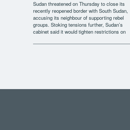
Sudan threatened on Thursday to close its
recently reopened border with South Sudan,
accusing its neighbour of supporting rebel
groups. Stoking tensions further, Sudan’s
cabinet said it would tighten restrictions on
South Sudanese people living in its territory
and prosecute […]