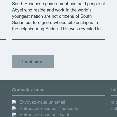
South Sudanese government has said people of
Abyei who reside and work in the world’s
youngest nation are not citizens of South
Sudan but foreigners whose citizenship is in
the neighbouring Sudan. This was revealed in
an official communication where […]
Load more
Contactez nous
In
Envoyez-nous un email
© 2
Retrouvez-nous sur Facebook
nat
Retrouvez-nous sur Twitter