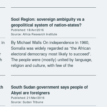
amendments for 2018. Under the new
amendments, […]
Sool Region: sovereign ambiguity vs a
geopolitical system of nation-states?
Published: 18/Avr/2016
Source: Africa Research Institute
 in
By Michael Walls On independence in 1960,
Somalia was widely regarded as “the African
r
electoral democracy most likely to succeed”.
th
The people were (mostly) united by language,
religion and culture, with few of the
inconvenient ethnic divisions that were meant
[…]
th
South Sudan government says people of
Abyei are foreigners
Published: 21/Mar/2016
Source: Sudan Tribune