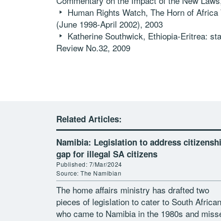
Commentary on the Impact of the New Laws
Human Rights Watch, The Horn of Africa 
(June 1998-April 2002), 2003
Katherine Southwick, Ethiopia-Eritrea: s
Review No.32, 2009
Related Articles:
Namibia: Legislation to address citizensh
gap for illegal SA citizens
Published: 7/Mar/2024
Source: The Namibian
The home affairs ministry has drafted two
pieces of legislation to cater to South Africa
who came to Namibia in the 1980s and miss