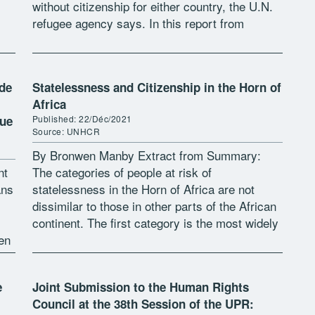
without citizenship for either country, the U.N.
refugee agency says. In this report from
Sudan’s capital, Khartoum, […]
 de
Statelessness and Citizenship in the Horn of
Africa
que
Published: 22/Déc/2021
Source: UNHCR
By Bronwen Manby Extract from Summary:
nt
The categories of people at risk of
ans
statelessness in the Horn of Africa are not
dissimilar to those in other parts of the African
continent. The first category is the most widely
 en
dispersed; that […]
e
Joint Submission to the Human Rights
Council at the 38th Session of the UPR: