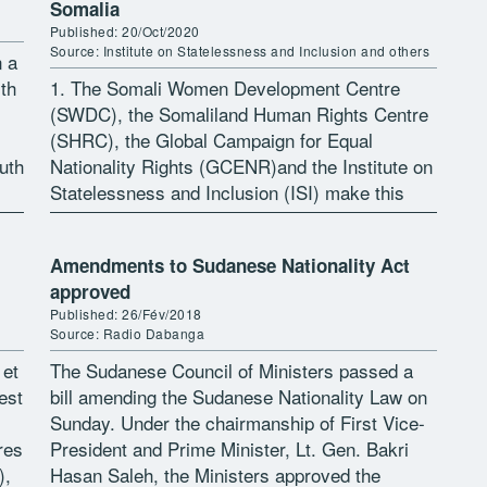
Somalia
Published: 20/Oct/2020
Source: Institute on Statelessness and Inclusion and others
n a
th
1. The Somali Women Development Centre
(SWDC), the Somaliland Human Rights Centre
(SHRC), the Global Campaign for Equal
uth
Nationality Rights (GCENR)and the Institute on
Statelessness and Inclusion (ISI) make this
joint submission to the Universal Periodic
Review (UPR), on the […]
Amendments to Sudanese Nationality Act
approved
Published: 26/Fév/2018
Source: Radio Dabanga
 et
The Sudanese Council of Ministers passed a
est
bill amending the Sudanese Nationality Law on
Sunday. Under the chairmanship of First Vice-
res
President and Prime Minister, Lt. Gen. Bakri
),
Hasan Saleh, the Ministers approved the