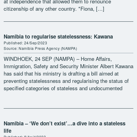
at independence that allowed them to renounce
citizenship of any other country. *Fiona, […]
Namibia to regularise statelessness: Kawana
Published: 24/Sep/2023
Source: Namibia Press Agency (NAMPA)
WINDHOEK, 24 SEP (NAMPA) – Home Affairs,
Immigration, Safety and Security Minister Albert Kawana
has said that his ministry is drafting a bill aimed at
preventing statelessness and regularising the status of
specified categories of stateless and undocumented
persons. Speaking […]
Namibia – ‘We don’t exist’…a dive into a stateless
life
Published: 8/Août/2023