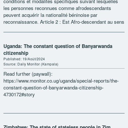
conditions et modalités spécifiques suivant lesquelles
les personnes reconnues comme afrodescendants
peuvent acquérir la nationalité béninoise par
reconnaissance. Article 2 : Est Afro-descendant au sens
de la présente loi, […]
Uganda: The constant question of Banyarwanda
citizenship
Published: 19/Août/2024
Source: Daily Monitor (Kampala)
Read further (paywall):
https://www.monitor.co.ug/uganda/special-reports/the-
constant-question-of-banyarwanda-citizenship-
4730172#story
Zimbabwe: The state of stateless people in Zim