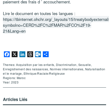
paiement des frais d ’ accouchement.
Lire le document en toutes les langues :
https://tbinternet.ohchr.org/_layouts/15/treatybodyextern
symbolno=CERD%2FC%2FMAR%2FCO%2F19-
21&Lang=en
Facebook
X
LinkedIn
Threads
Outlook.com
Partager
Themes: Acquisition par les enfants, Discrimination, Sexuelle,
Enregistrement des naissances, Normes internationales, Naturalisation
et le mariage, Ethnique/Raciale/Religieuse
Regions: Maroc
Year: 2023
Articles Liés