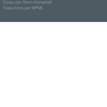
Conçu par
Henn+Honeyball
Traductions par
WPML