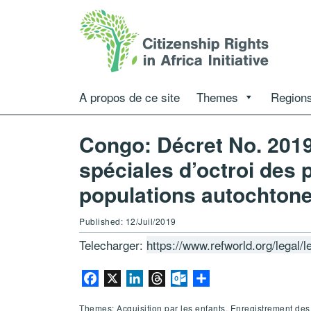
A propos de ce site
Themes
Regions
Congo: Décret No. 201
spéciales d’octroi des p
populations autochton
Published: 12/Juil/2019
Telecharger:
https://www.refworld.org/legal/
Facebook
X
LinkedIn
Threads
Outlook.com
Partager
Themes: Acquisition par les enfants, Enregistrement de