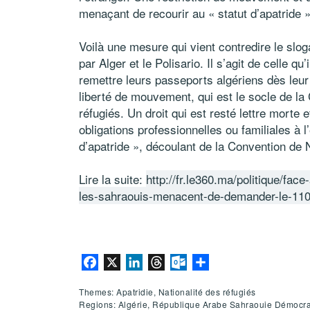
menaçant de recourir au « statut d’apatride »,
Voilà une mesure qui vient contredire le slog
par Alger et le Polisario. Il s’agit de celle
remettre leurs passeports algériens dès leur 
liberté de mouvement, qui est le socle
de la 
réfugiés. Un droit qui est resté lettre morte
obligations professionnelles ou familiales à l
d’apatride », découlant de la Convention d
Lire la suite:
http://fr.le360.ma/politique/face
les-sahraouis-menacent-de-demander-le-11
Facebook
X
LinkedIn
Threads
Outlook.com
Partager
Themes: Apatridie, Nationalité des réfugiés
Regions: Algérie, République Arabe Sahraouie Démocra