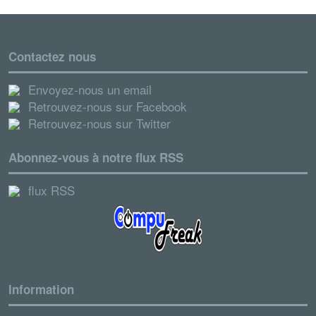
Contactez nous
Envoyez-nous un email
Retrouvez-nous sur Facebook
Retrouvez-nous sur Twitter
Abonnez-vous à notre flux RSS
flux RSS
Information