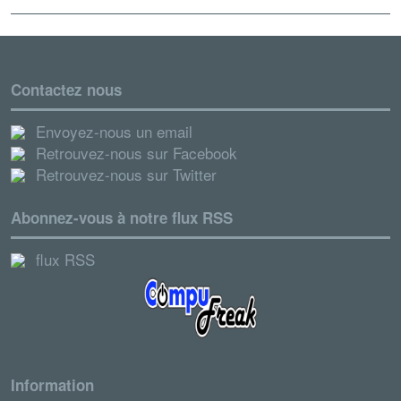
Contactez nous
Envoyez-nous un email
Retrouvez-nous sur Facebook
Retrouvez-nous sur Twitter
Abonnez-vous à notre flux RSS
flux RSS
Information