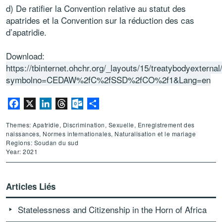
d) De ratifier la Convention relative au statut des
apatrides et la Convention sur la réduction des cas
d’apatridie.
Download:
https://tbinternet.ohchr.org/_layouts/15/treatybodyextern
symbolno=CEDAW%2fC%2fSSD%2fCO%2f1&Lang=en
Facebook
X
LinkedIn
Threads
Outlook.com
Partager
Themes: Apatridie, Discrimination, Sexuelle, Enregistrement des
naissances, Normes internationales, Naturalisation et le mariage
Regions: Soudan du sud
Year: 2021
Articles Liés
Statelessness and Citizenship in the Horn of Africa