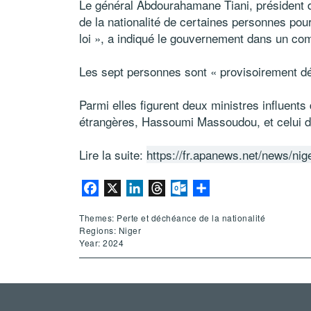
Le général Abdourahamane Tiani, président 
de la nationalité de certaines personnes pou
loi », a indiqué le gouvernement dans un com
Les sept personnes sont « provisoirement déch
Parmi elles figurent deux ministres influent
étrangères, Hassoumi Massoudou, et celui 
Lire la suite:
https://fr.apanews.net/news/nig
Facebook
X
LinkedIn
Threads
Outlook.com
Partager
Themes: Perte et déchéance de la nationalité
Regions: Niger
Year: 2024